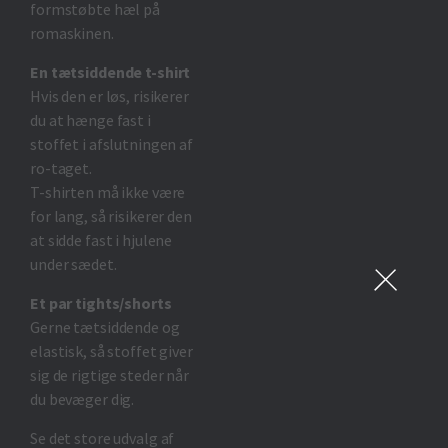
formstøbte hæl på
romaskinen.
En tætsiddende t-shirt
Hvis den er løs, risikerer
du at hænge fast i
stoffet i afslutningen af
ro-taget.
T-shirten må ikke være
for lang, så risikerer den
at sidde fast i hjulene
under sædet.
Et par tights/shorts
Gerne tætsiddende og
elastisk, så stoffet giver
sig de rigtige steder når
du bevæger dig.
Se det store udvalg af