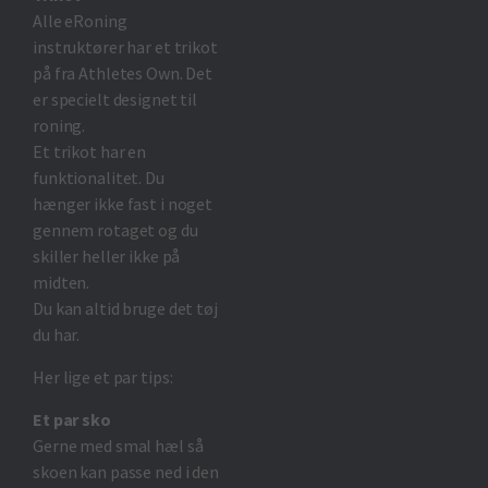
Alle eRoning
instruktører har et trikot
på fra Athletes Own. Det
er specielt designet til
roning.
Et trikot har en
funktionalitet. Du
hænger ikke fast i noget
gennem rotaget og du
skiller heller ikke på
midten.
Du kan altid bruge det tøj
du har.
Her lige et par tips:
Et par sko
Gerne med smal hæl så
skoen kan passe ned i den